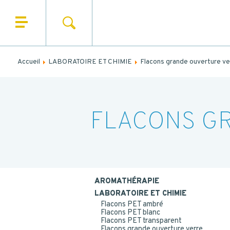
Remplis
RECHERCHER
QUI SOMMES NOUS ?
NO
NOS PRODUITS
Accueil
LABORATOIRE ET CHIMIE
Flacons grande ouverture ve
PRÉN
NOS UNIVERS
EM
NOS SERVICES
FLACONS G
TE
ACTUALITÉS
CONTACT
Code post
MESS
AROMATHÉRAPIE
LABORATOIRE ET CHIMIE
Flacons PET ambré
Flacons PET blanc
Flacons PET transparent
Flacons grande ouverture verre