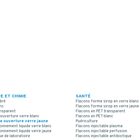
E ET CHIMIE
SANTÉ
bré
Flacons forme sirop en verre blanc
nc
Flacons forme sirop en verre jaune
ansparent
Flacons en PET transparent
ouverture verre blanc
Flacons en PET blanc
e ouverture verre jaune
Puériculture
onnement liquide verre blanc
Flacons injectable plasma
onnement liquide verre jaune
Flacons injectable perfusion
ue de laboratoire
Flacons injectable antibiotique