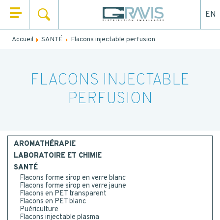
EN
RECHERCHER
QUI SOMMES NOUS ?
Accueil
SANTÉ
Flacons injectable perfusion
Remplissez le formulaire ci-dessous pour être rappelé ou
NOS PRODUITS
contacté par mail.
NOS UNIVERS
FLACONS INJECTABLE
NOM
*
PERFUSION
NOS SERVICES
PRÉNOM
*
ACTUALITÉS
CONTACT
AROMATHÉRAPIE
EMAIL
LABORATOIRE ET CHIMIE
SANTÉ
Flacons forme sirop en verre blanc
Flacons forme sirop en verre jaune
TEL.
*
Flacons en PET transparent
Flacons en PET blanc
Puériculture
Flacons injectable plasma