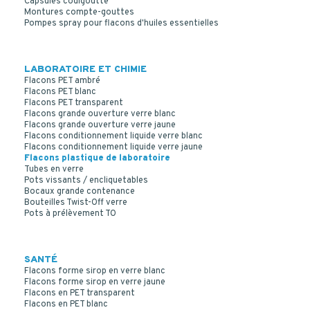
Capsules codigoutte
Montures compte-gouttes
Pompes spray pour flacons d'huiles essentielles
LABORATOIRE ET CHIMIE
Flacons PET ambré
Flacons PET blanc
Flacons PET transparent
Flacons grande ouverture verre blanc
FLACON ROND 500 ML PE NATUREL OBTURATEUR
Flacons grande ouverture verre jaune
CAPSULE ROUGE
Flacons conditionnement liquide verre blanc
Flacons conditionnement liquide verre jaune
Flacons plastique de laboratoire
Tubes en verre
Pots vissants / encliquetables
Bocaux grande contenance
Bouteilles Twist-Off verre
Pots à prélèvement TO
SANTÉ
Flacons forme sirop en verre blanc
Flacons forme sirop en verre jaune
Flacons en PET transparent
Flacons en PET blanc