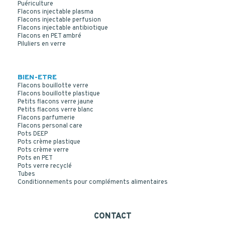
Puériculture
Flacons injectable plasma
Flacons injectable perfusion
Flacons injectable antibiotique
Flacons en PET ambré
Piluliers en verre
BIEN-ETRE
Flacons bouillotte verre
Flacons bouillotte plastique
Petits flacons verre jaune
Petits flacons verre blanc
FLACON ROND 500 ML PE NATUREL OBTURATEUR
Flacons parfumerie
Flacons personal care
CAPSULE ROUGE JOINTEE
Pots DEEP
Pots crème plastique
Pots crème verre
Pots en PET
Pots verre recyclé
Tubes
Conditionnements pour compléments alimentaires
CONTACT