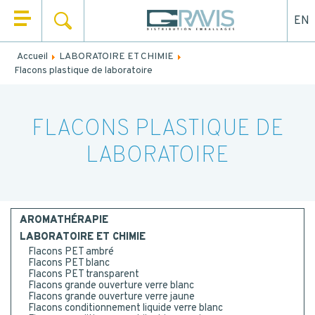
EN
RECHERCHER
QUI SOMMES NOUS ?
Accueil
LABORATOIRE ET CHIMIE
Remplissez le formulaire ci-dessous pour être rappelé ou
Flacons plastique de laboratoire
NOS PRODUITS
contacté par mail.
NOS UNIVERS
NOM
*
FLACONS PLASTIQUE DE
NOS SERVICES
LABORATOIRE
PRÉNOM
*
ACTUALITÉS
CONTACT
AROMATHÉRAPIE
EMAIL
LABORATOIRE ET CHIMIE
Flacons PET ambré
Flacons PET blanc
Flacons PET transparent
TEL.
*
Flacons grande ouverture verre blanc
Flacons grande ouverture verre jaune
Flacons conditionnement liquide verre blanc