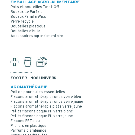
EMBALLAGE AGRO-ALIMENTAIRE
Pots et bouteilles Twist-Off
Bocaux Le Parfait
Bocaux Familia Wiss
Verre recyclé
Bouteilles plastique
Bouteilles d'huile
FLACON CRUCHON 500 ML PEHD NATUREL 22 ESP
Accessoires agro-alimentaire
FOOTER - NOS UNIVERS
AROMATHÉRAPIE
Roll on pour huiles essentielles
Flacons aromathérapie ronds verre bleu
Flacons aromathérapie ronds verre jaune
Flacons aromathérapie plats verre jaune
Petits flacons bague PH verre blanc
Petits flacons bague PH verre jaune
Flacons PET bleu
Piluliers en plastique
Parfums d'ambiance