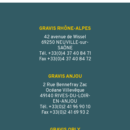
GRAVIS RHÔNE-ALPES
42 avenue de Wissel
69250 NEUVILLE-sur-
SAÔNE
Tél. +33(0)4 37 40 84 71
Fax +33(0)4 37 40 84 72
GRAVIS ANJOU
2 Rue Bennefray Zac
FLACON CARRE GRADUE 1000 ML PE NAT CAPSULE
Océane Villevêque
ROUGE JOINT TS D. 58
49140 RIVES-DU-LOIR-
EN-ANJOU
Tél. +33(0)2 41 96 90 10
Fax +33(0)2 41 69 93 2