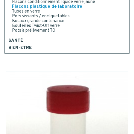
Flacons conditionnement liquide verre jaune
CONTACT
Flacons plastique de laboratoire
Code postal
*
Tubes en verre
Pots vissants / encliquetables
Bocaux grande contenance
NOUS CONTACTER
Bouteilles Twist-Off verre
MESSAGE
Pots à prélèvement TO
ETRE RAPPELÉ
SANTÉ
BIEN-ETRE
Ou appelez-nous : 02 41 96 90 10
Je consens à la collecte, au traitement et à l'utilisation
de mes données personnelles.
*
Oui
*
NEWSLETTER
Recevez notre newsletter
trimestrielle et restez en veille
des innovations des acteurs du
packaging.
Nous nous engageons à ne jamais
ENVOYER
transmettre vos informations à
d'autres sociétés.