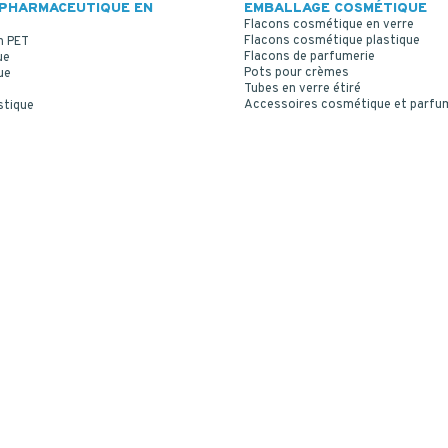
PHARMACEUTIQUE EN
EMBALLAGE COSMÉTIQUE
Flacons cosmétique en verre
Flacons cosmétique plastique
n PET
Flacons de parfumerie
ue
Pots pour crèmes
ue
Tubes en verre étiré
Accessoires cosmétique et parfu
stique