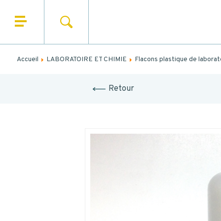
Remplis
RECHERCHER
QUI SOMMES NOUS ?
NO
NOS PRODUITS
Accueil
LABORATOIRE ET CHIMIE
Flacons plastique de laborat
PRÉN
NOS UNIVERS
Retour
EM
NOS SERVICES
TE
ACTUALITÉS
CONTACT
Code post
MESS