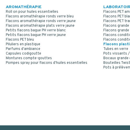
AROMATHÉRAPIE
LABORATOIR
Roll on pour huiles essentielles
Flacons PET am
Flacons aromathérapie ronds verre bleu
Flacons PET bla
Flacons aromathérapie ronds verre jaune
Flacons PET tr
Flacons aromathérapie plats verre jaune
Flacons grande 
Petits flacons bague PH verre blanc
Flacons grande 
Petits flacons bague PH verre jaune
Flacons conditi
Flacons PET bleu
Flacons conditi
Piluliers en plastique
Flacons plast
Parfums d'ambiance
Tubes en verre
Capsules codigoutte
Pots vissants /
Montures compte-gouttes
Bocaux grande
Pompes spray pour flacons d'huiles essentielles
Bouteilles Twist
Pots à prélève