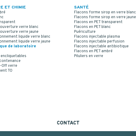
E ET CHIMIE
SANTÉ
bré
Flacons forme sirop en verre blanc
nc
Flacons forme sirop en verre jaune
ansparent
Flacons en PET transparent
ouverture verre blanc
Flacons en PET blanc
ouverture verre jaune
Puériculture
onnement liquide verre blanc
Flacons injectable plasma
onnement liquide verre jaune
Flacons injectable perfusion
ique de laboratoire
Flacons injectable antibiotique
Flacons en PET ambré
 encliquetables
Piluliers en verre
 contenance
-Off verre
ment TO
CONTACT