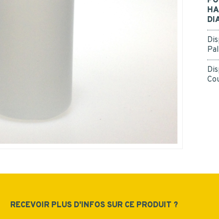
PO
données personnelles.
*
Oui
HA
DI
*
Dis
Pal
Dis
Cou
ENVOYER
RECEVOIR PLUS D'INFOS SUR CE PRODUIT ?