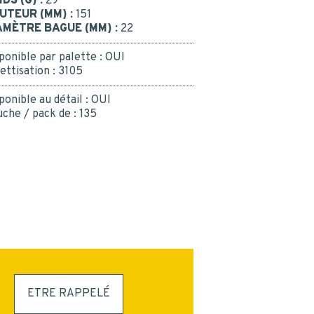
IDS (G) :
29
UTEUR (MM) :
151
INSCRIPTION
AMÈTRE BAGUE (MM) :
22
ponible par palette :
OUI
ettisation :
3105
ponible au détail :
OUI
che / pack de :
135
ETRE RAPPELÉ