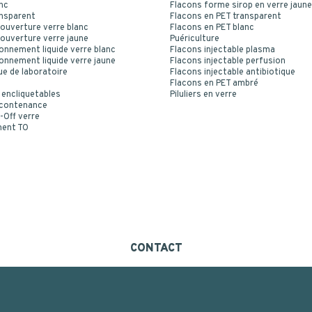
nc
Flacons forme sirop en verre jaune
ansparent
Flacons en PET transparent
ouverture verre blanc
Flacons en PET blanc
ouverture verre jaune
Puériculture
onnement liquide verre blanc
Flacons injectable plasma
onnement liquide verre jaune
Flacons injectable perfusion
ue de laboratoire
Flacons injectable antibiotique
Flacons en PET ambré
 encliquetables
Piluliers en verre
 contenance
-Off verre
ment TO
CONTACT