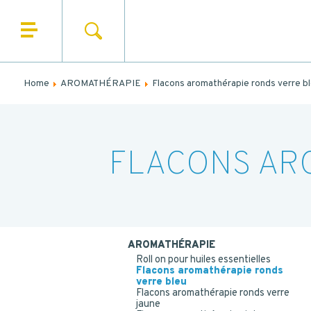
SEARCH
HOME
N
WHO ARE WE
Home
AROMATHÉRAPIE
Flacons aromathérapie ronds verre b
N
OUR PRODUCTS
OUR MARKETS
FLACONS AR
OUR SERVICES
NEWS
CONTACT
MES
AROMATHÉRAPIE
Roll on pour huiles essentielles
Flacons aromathérapie ronds
verre bleu
Flacons aromathérapie ronds verre
jaune