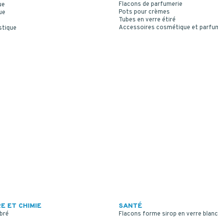
Flacons de parfumerie
ue
Pots pour crèmes
ue
Tubes en verre étiré
Accessoires cosmétique et parfu
stique
E ET CHIMIE
SANTÉ
bré
Flacons forme sirop en verre blanc