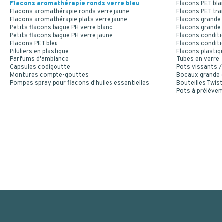
Flacons aromathérapie ronds verre bleu
Flacons PET bla
Flacons aromathérapie ronds verre jaune
Flacons PET tr
Flacons aromathérapie plats verre jaune
Flacons grande 
Petits flacons bague PH verre blanc
Flacons grande 
Petits flacons bague PH verre jaune
Flacons conditi
Flacons PET bleu
Flacons conditi
Piluliers en plastique
Flacons plastiq
Parfums d'ambiance
Tubes en verre
Capsules codigoutte
Pots vissants /
Montures compte-gouttes
Bocaux grande
Pompes spray pour flacons d'huiles essentielles
Bouteilles Twist
Pots à prélève