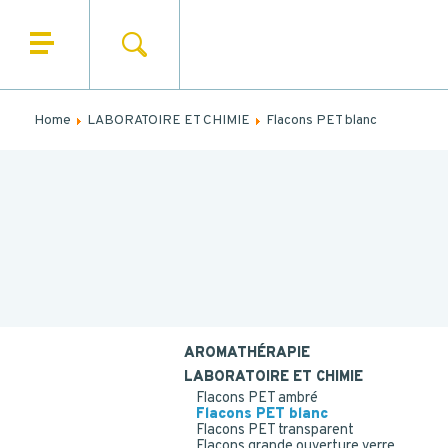
SEARCH
HOME
N
WHO ARE WE
Home
LABORATOIRE ET CHIMIE
Flacons PET blanc
N
OUR PRODUCTS
OUR MARKETS
OUR SERVICES
NEWS
CONTACT
MES
AROMATHÉRAPIE
LABORATOIRE ET CHIMIE
Flacons PET ambré
Flacons PET blanc
Flacons PET transparent
Flacons grande ouverture verre