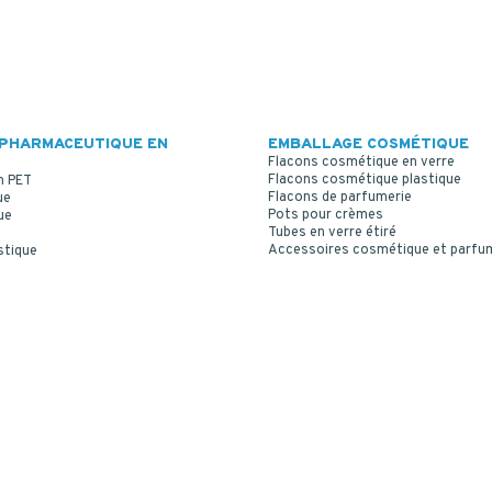
PHARMACEUTIQUE EN
EMBALLAGE COSMÉTIQUE
Flacons cosmétique en verre
Flacons cosmétique plastique
n PET
Flacons de parfumerie
ue
Pots pour crèmes
ue
Tubes en verre étiré
Accessoires cosmétique et parfu
stique