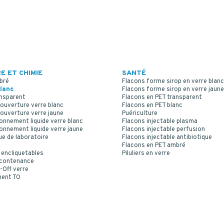
E ET CHIMIE
SANTÉ
bré
Flacons forme sirop en verre blanc
lanc
Flacons forme sirop en verre jaune
ansparent
Flacons en PET transparent
ouverture verre blanc
Flacons en PET blanc
ouverture verre jaune
Puériculture
onnement liquide verre blanc
Flacons injectable plasma
onnement liquide verre jaune
Flacons injectable perfusion
ue de laboratoire
Flacons injectable antibiotique
Flacons en PET ambré
 encliquetables
Piluliers en verre
 contenance
-Off verre
ment TO