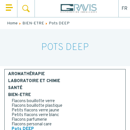
FR
SEARCH
HOME
Home
BIEN-ETRE
Pots DEEP
Fill out the form below to be recalled or contacted by
WHO ARE WE
mail.
OUR PRODUCTS
POTS DEEP
NAME
*
OUR MARKETS
FIRST NAME
*
OUR SERVICES
AROMATHÉRAPIE
LABORATOIRE ET CHIMIE
NEWS
SANTÉ
EMAIL
BIEN-ETRE
CONTACT
Flacons bouillotte verre
Flacons bouillotte plastique
Petits flacons verre jaune
TEL.
*
Petits flacons verre blanc
Flacons parfumerie
Flacons personal care
Pots DEEP