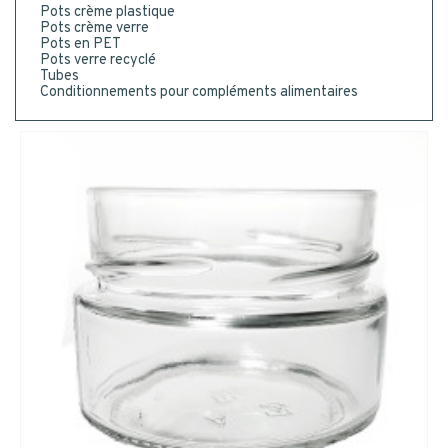
Pots crème plastique
Postal code
*
Pots crème verre
Pots en PET
Pots verre recyclé
Tubes
CONTACT
MESSAGE
Conditionnements pour compléments alimentaires
CONTACT US
BE RECALLED
I consent to the collection, processing, use of my
personal data.
*
Yes
Or call us : 02 41 96 90 10
*
SUBMIT