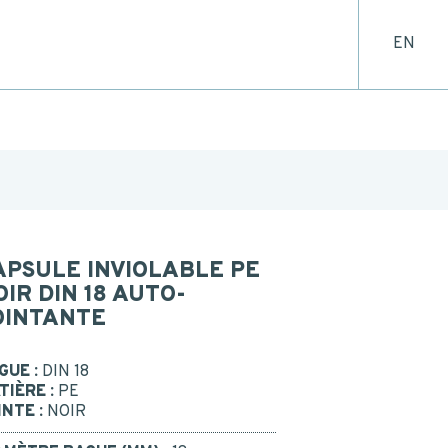
ar mail.
EN
CONTACT
ACTER
ETRE RAPPELÉ
Ou appelez-nous : 02 41 96 90 10
APSULE INVIOLABLE PE
OIR DIN 18 AUTO-
OINTANTE
NEWSLETTER
tre newsletter trimestrielle et restez en
GUE :
DIN 18
es innovations des acteurs du packaging.
TIÈRE :
PE
s engageons à ne jamais transmettre vos
INTE :
NOIR
informations à d'autres sociétés.
on de mes