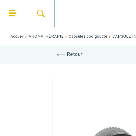
Remplis
RECHERCHER
QUI SOMMES NOUS ?
NO
NOS PRODUITS
Accueil
AROMATHÉRAPIE
Capsules codigoutte
CAPSULE IN
PRÉN
NOS UNIVERS
Retour
EM
NOS SERVICES
TE
ACTUALITÉS
CONTACT
Code post
MESS