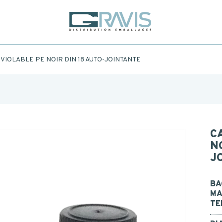
sez le formulaire ci-dessous pour être rappelé ou contacté p
M
*
VIOLABLE PE NOIR DIN 18 AUTO-JOINTANTE
OM
*
NOUS CONT
AIL
L.
*
C
N
al
*
J
AGE
Recevez no
BA
veille d
MA
Nous nou
TE
Je consens à la collecte, au traitement et à l'utilisati