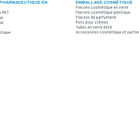
PHARMACEUTIQUE EN
EMBALLAGE COSMÉTIQUE
Flacons cosmétique en verre
Flacons cosmétique plastique
n PET
Flacons de parfumerie
ue
Pots pour crèmes
ue
Tubes en verre étiré
Accessoires cosmétique et parfu
stique