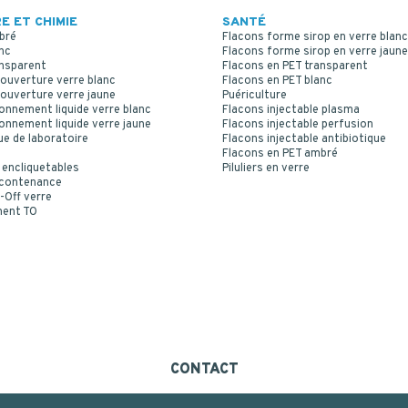
E ET CHIMIE
SANTÉ
bré
Flacons forme sirop en verre blanc
nc
Flacons forme sirop en verre jaune
ansparent
Flacons en PET transparent
ouverture verre blanc
Flacons en PET blanc
ouverture verre jaune
Puériculture
onnement liquide verre blanc
Flacons injectable plasma
onnement liquide verre jaune
Flacons injectable perfusion
ue de laboratoire
Flacons injectable antibiotique
Flacons en PET ambré
 encliquetables
Piluliers en verre
 contenance
-Off verre
ment TO
CONTACT