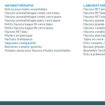
AROMATHÉRAPIE
LABORATOIR
Roll on pour huiles essentielles
Flacons PET am
Flacons aromathérapie ronds verre bleu
Flacons PET bla
Flacons aromathérapie ronds verre jaune
Flacons PET tr
Flacons aromathérapie plats verre jaune
Flacons grande 
Petits flacons bague PH verre blanc
Flacons grande 
Petits flacons bague PH verre jaune
Flacons conditi
Flacons PET bleu
Flacons conditi
Piluliers en plastique
Flacons plastiq
Parfums d'ambiance
Tubes en verre
Capsules codigoutte
Pots vissants /
Montures compte-gouttes
Bocaux grande
Pompes spray pour flacons d'huiles essentielles
Bouteilles Twist
Pots à prélève