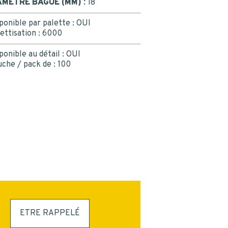
AMÈTRE BAGUE (MM) :
18
INSCRIPTION
ponible par palette :
OUI
ettisation :
6000
ponible au détail :
OUI
che / pack de :
100
ETRE RAPPELÉ