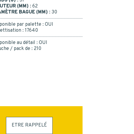
IDS (G) :
31
UTEUR (MM) :
62
INSCRIPTION
AMÈTRE BAGUE (MM) :
30
ponible par palette :
OUI
ettisation :
17640
ponible au détail :
OUI
che / pack de :
210
ETRE RAPPELÉ