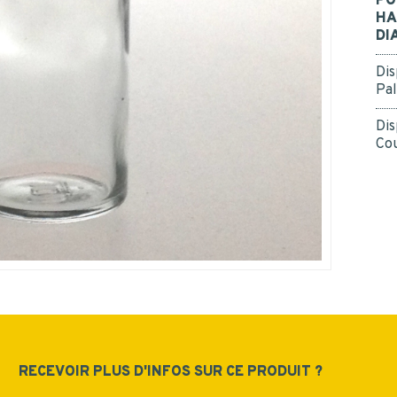
PO
données personnelles.
*
Oui
HA
DI
*
Dis
Pal
Dis
Cou
ENVOYER
RECEVOIR PLUS D'INFOS SUR CE PRODUIT ?