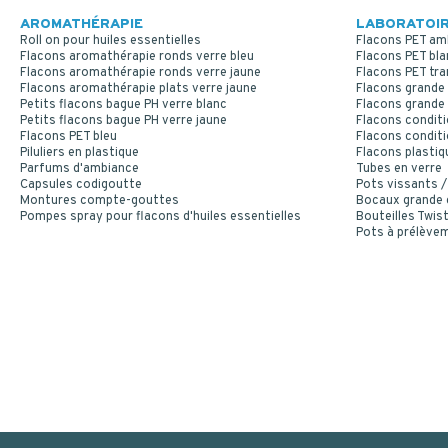
AROMATHÉRAPIE
LABORATOIR
Roll on pour huiles essentielles
Flacons PET am
Flacons aromathérapie ronds verre bleu
Flacons PET bla
Flacons aromathérapie ronds verre jaune
Flacons PET tr
Flacons aromathérapie plats verre jaune
Flacons grande 
Petits flacons bague PH verre blanc
Flacons grande 
Petits flacons bague PH verre jaune
Flacons conditi
Flacons PET bleu
Flacons conditi
Piluliers en plastique
Flacons plastiq
Parfums d'ambiance
Tubes en verre
Capsules codigoutte
Pots vissants /
Montures compte-gouttes
Bocaux grande
Pompes spray pour flacons d'huiles essentielles
Bouteilles Twist
Pots à prélève