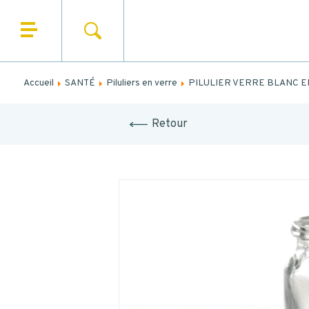
Remplis
RECHERCHER
QUI SOMMES NOUS ?
NO
NOS PRODUITS
Accueil
SANTÉ
Piluliers en verre
PILULIER VERRE BLANC E
PRÉN
NOS UNIVERS
Retour
EM
NOS SERVICES
TE
ACTUALITÉS
CONTACT
Code post
MESS