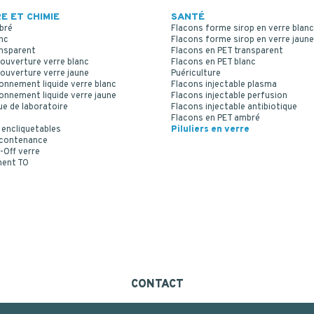
E ET CHIMIE
SANTÉ
bré
Flacons forme sirop en verre blanc
nc
Flacons forme sirop en verre jaune
ansparent
Flacons en PET transparent
ouverture verre blanc
Flacons en PET blanc
ouverture verre jaune
Puériculture
onnement liquide verre blanc
Flacons injectable plasma
onnement liquide verre jaune
Flacons injectable perfusion
ue de laboratoire
Flacons injectable antibiotique
Flacons en PET ambré
 encliquetables
Piluliers en verre
 contenance
-Off verre
ment TO
CONTACT