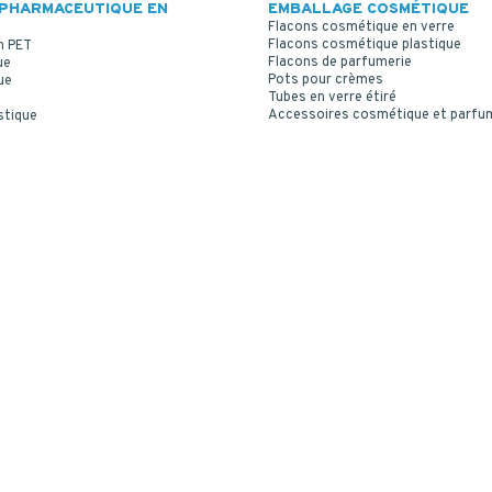
PHARMACEUTIQUE EN
EMBALLAGE COSMÉTIQUE
Flacons cosmétique en verre
Flacons cosmétique plastique
n PET
Flacons de parfumerie
ue
Pots pour crèmes
ue
Tubes en verre étiré
Accessoires cosmétique et parfu
stique