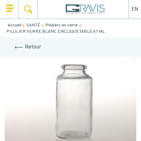
EN
RECHERCHER
QUI SOMMES NOUS ?
Accueil
SANTÉ
Piluliers en verre
Remplissez le formulaire ci-dessous pour être rappelé ou
PILULIER VERRE BLANC ENCLIQUETABLE 67 ML
NOS PRODUITS
contacté par mail.
Retour
NOS UNIVERS
NOM
*
NOS SERVICES
PRÉNOM
*
ACTUALITÉS
CONTACT
EMAIL
TEL.
*