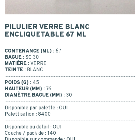
CONTACT
Code postal
*
NOUS CONTACTER
PILULIER VERRE BLANC
MESSAGE
ENCLIQUETABLE 67 ML
ETRE RAPPELÉ
CONTENANCE (ML) :
67
BAGUE :
SC 30
Ou appelez-nous : 02 41 96 90 10
MATIÈRE :
VERRE
Je consens à la collecte, au traitement et à l'utilisation
TEINTE :
BLANC
de mes données personnelles.
*
Oui
POIDS (G) :
45
*
NEWSLETTER
HAUTEUR (MM) :
76
DIAMÈTRE BAGUE (MM) :
30
Recevez notre newsletter
trimestrielle et restez en veille
Disponible par palette :
OUI
des innovations des acteurs du
Palettisation :
8400
packaging.
Nous nous engageons à ne jamais
Disponible au détail :
OUI
ENVOYER
transmettre vos informations à
Couche / pack de :
140
d'autres sociétés.
Disponible sur commande :
OUI