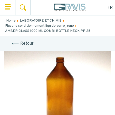
FR
SEARCH
HOME
Home
LABORATOIRE ET CHIMIE
Fill out the form below to be recalled or contacted by
Flacons conditionnement liquide verre jaune
WHO ARE WE
mail.
AMBER GLASS 1000 ML COMBI BOTTLE NECK PP 28
OUR PRODUCTS
NAME
*
Retour
OUR MARKETS
FIRST NAME
*
OUR SERVICES
NEWS
EMAIL
CONTACT
TEL.
*