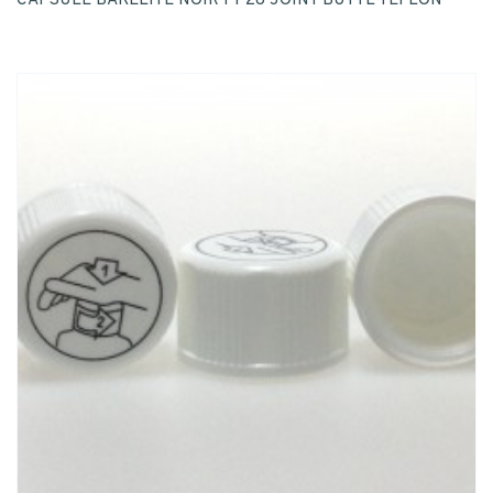
CAPSULE BAKELITE NOIR PP28 JOINT BUTYL TEFLON