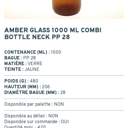
Postal code
*
CONTACT
MESSAGE
AMBER GLASS 1000 ML COMBI
BOTTLE NECK PP 28
CONTACT US
CONTENANCE (ML) :
1000
BAGUE :
PP 28
BE RECALLED
I consent to the collection, processing, use of my
MATIÈRE :
VERRE
personal data.
*
Yes
TEINTE :
JAUNE
Or call us : 02 41 96 90 10
*
POIDS (G) :
480
HAUTEUR (MM) :
206
DIAMÈTRE BAGUE (MM) :
28
Disponible par palette :
NON
Disponible au détail :
NON
SUBMIT
Disponible sur commande :
OUI
Quantité mini. :
420