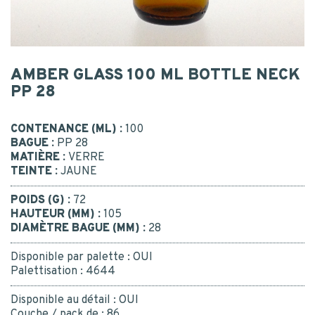
Postal code
*
CONTACT
MESSAGE
AMBER GLASS 100 ML BOTTLE NECK
PP 28
CONTACT US
CONTENANCE (ML) :
100
BAGUE :
PP 28
BE RECALLED
I consent to the collection, processing, use of my
MATIÈRE :
VERRE
personal data.
*
Yes
TEINTE :
JAUNE
Or call us : 02 41 96 90 10
*
POIDS (G) :
72
HAUTEUR (MM) :
105
DIAMÈTRE BAGUE (MM) :
28
Disponible par palette :
OUI
Palettisation :
4644
SUBMIT
Disponible au détail :
OUI
Couche / pack de :
86