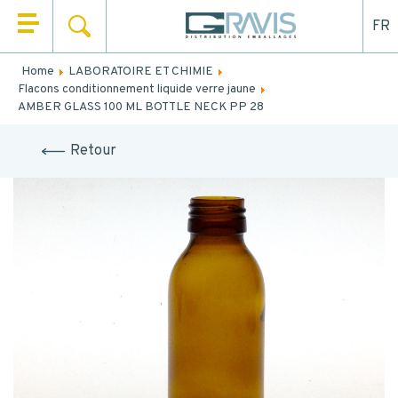
FR
SEARCH
HOME
Home
LABORATOIRE ET CHIMIE
Fill out the form below to be recalled or contacted by
Flacons conditionnement liquide verre jaune
WHO ARE WE
mail.
AMBER GLASS 100 ML BOTTLE NECK PP 28
OUR PRODUCTS
NAME
*
Retour
OUR MARKETS
FIRST NAME
*
OUR SERVICES
NEWS
EMAIL
CONTACT
TEL.
*